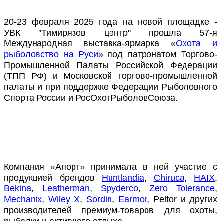
20-23 февраля 2025 года на новой площадке -
УВК "Тимирязев центр" прошла 57-я
Международная выставка-ярмарка «
Охота и
рыболовство на Руси
» под патронатом Торгово-
Промышленной Палаты Российской Федерации
(ТПП РФ) и Московской торгово-промышленной
палаты и при поддержке Федерации Рыболовного
Спорта России и РосОхотРыболовСоюза.
Компания «Апорт» принимала в ней участие с
продукцией брендов
Huntlandia
,
Chiruca
,
HAIX
,
Bekina
,
Leatherman
,
Spyderco
,
Zero Tolerance
,
Mechanix
,
Wiley X
,
Sordin
,
Earmor
, Peltor и других
производителей премиум-товаров для охоты,
рыбалки и активного отдыха.