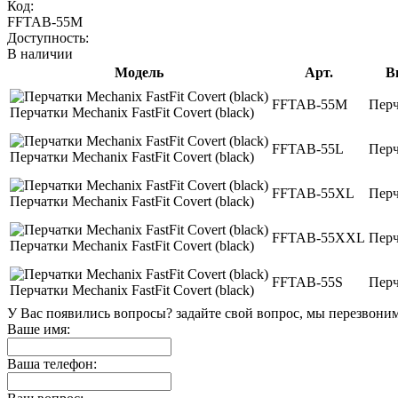
Код:
FFTAB-55M
Доступность:
В наличии
Модель
Арт.
В
FFTAB-55M
Перч
Перчатки Mechanix FastFit Covert (black)
FFTAB-55L
Перч
Перчатки Mechanix FastFit Covert (black)
FFTAB-55XL
Перч
Перчатки Mechanix FastFit Covert (black)
FFTAB-55XXL
Перч
Перчатки Mechanix FastFit Covert (black)
FFTAB-55S
Перч
Перчатки Mechanix FastFit Covert (black)
У Вас появились вопросы? задайте свой вопрос, мы перезвони
Ваше имя:
Ваша телефон: