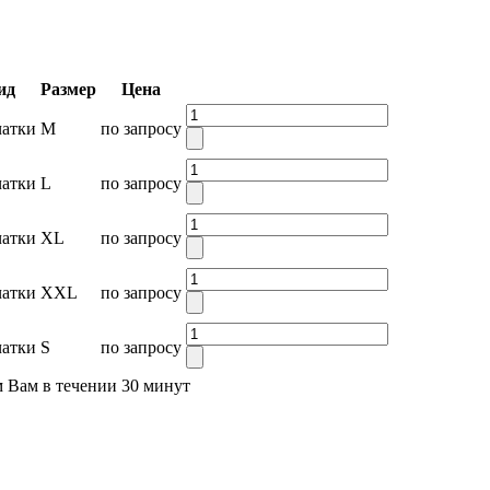
ид
Размер
Цена
атки
M
по запросу
атки
L
по запросу
атки
XL
по запросу
атки
XXL
по запросу
атки
S
по запросу
м Вам в течении 30 минут