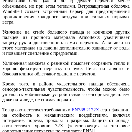
PrimaLoft® Gold (40 и 60 г) делает перчатки менее
объемными, но при этом теплыми. Ветрозащитная оболочка
WindShell создает встроенный барьер для предотвращения
проникновения холодного воздуха при сильных порывах
ветра.
Усиление на сгибе большого пальца и кончиков других
пальцев из прочного материала Armortex® увеличивает
защиту рук и долговечность самих перчаток. А вставка из
этого материала на ладони дополнительно защищает от воды
и повышает сцепление с предметами.
Удлиненная манжета с резинкой помогает сохранить тепло и
хорошо фиксирует перчатку на руке. Петля на запястье и
боковая клипса облегчают хранение перчаток.
Кроме того, в районе указательного пальца обеспечена
сенсорно-тактильная чувствительность, чтобы можно было
управлять мобильными устройствами с сенсорным дисплеем
даже на холоде, не снимая перчаток.
Товар соответствует требованиям
EN388 2122X
сертификации
на стойкость к механическим воздействиям, включая
истирание, порезы, проколы и разрывы. Защита от холода
соответствует уровню 32X (термоизоляция и тепловое
сопротивление перчатки) по стандарту EN511.