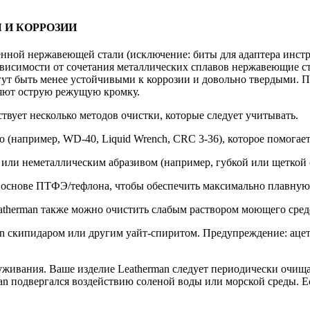
 И КОРРОЗИИ
енной нержавеющей стали (исключение: биты для адаптера инстр
зависимости от сочетания металлических сплавов нержавеющие с
ут быть менее устойчивыми к коррозии и довольно твердыми. Пр
няют острую режущую кромку.
ствует несколько методов очистки, которые следует учитывать.
(например, WD-40, Liquid Wrench, CRC 3-36), которое помогает
ли неметаллическим абразивом (например, губкой или щеткой 
 основе ПТФЭ/тефлона, чтобы обеспечить максимально плавную 
atherman также можно очистить слабым раствором моющего сред
an скипидаром или другим уайт-спиритом. Предупреждение: аце
живания. Ваше изделие Leatherman следует периодически очища
an подвергался воздействию соленой воды или морской среды. Ес