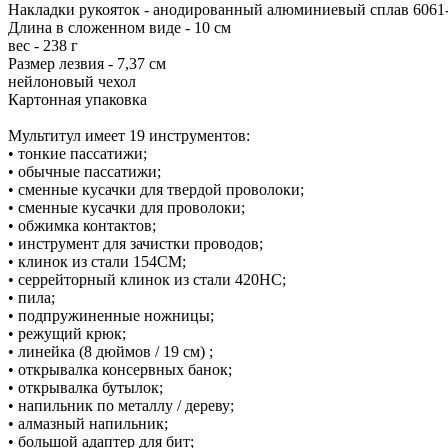
Накладки рукояток - анодированный алюминиевый сплав 6061
Длина в сложенном виде - 10 см
вес - 238 г
Размер лезвия - 7,37 см
нейлоновый чехол
Картонная упаковка
Мультитул имеет 19 инструментов:
• тонкие пассатижи;
• обычные пассатижи;
• сменные кусачки для твердой проволоки;
• сменные кусачки для проволоки;
• обжимка контактов;
• инструмент для зачистки проводов;
• клинок из стали 154СМ;
• серрейторный клинок из стали 420НС;
• пила;
• подпружиненные ножницы;
• режущий крюк;
• линейка (8 дюймов / 19 см) ;
• открывалка консервных банок;
• открывалка бутылок;
• напильник по металлу / дереву;
• алмазный напильник;
• большой адаптер для бит;