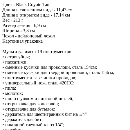
Цвет - Black Coyote Tan
Длина в сложенном виде - 11,43 см
Длина в открытом виде - 17,14 см
Вес - 213 г
Размер лезвия - 6,9 см
Ширина - 3,8 см
Чехол - нейлоновый чехол
Картонная упаковка
Мультитул имеет 19 инструментов:
• острогубцы;
• пассатижи;
• сменные кусачки для проволоки, сталь 154см;
• сменные кусачки для твердой проволоки, сталь 154см;
• инструмент для зачистки проводов;
• универсальный нож, сталь 420HC;
• пила;
• молоток;
• шило с ушком и винтовой петлей;
• открывалка для консервов;
• открывалка для бутылок;
• держатель для шестигранных бит на 1/4”
• держатель для бит;
• накидной гаечный ключ 1/4";
• карабин;