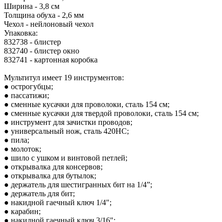
Ширина - 3,8 см
Толщина обуха - 2,6 мм
Чехол - нейлоновый чехол
Упаковка:
832738 - блистер
832740 - блистер окно
832741 - картонная коробка
Мультитул имеет 19 инструментов:
● острогубцы;
● пассатижи;
● сменные кусачки для проволоки, сталь 154 см;
● сменные кусачки для твердой проволоки, сталь 154 см;
● инструмент для зачистки проводов;
● универсальный нож, сталь 420HC;
● пила;
● молоток;
● шило с ушком и винтовой петлей;
● открывалка для консервов;
● открывалка для бутылок;
● держатель для шестигранных бит на 1/4”;
● держатель для бит;
● накидной гаечный ключ 1/4";
● карабин;
● накидной гаечный ключ 3/16";