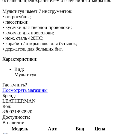
оснащено предохранителем от случайного закрытия.
Мультитул имеет 7 инструментов:
• острогубцы;
• пассатижи;
• кусачки для твердой проволоки;
• кусачки для проволоки;
• нож, сталь 420HC;
• карабин / открывалка для бутылок;
• держатель для больших бит.
Характеристики:
Вид:
Мультитул
Где купить?
Посмотреть магазины
Бренд:
LEATHERMAN
Код:
830921/830920
Доступность:
В наличии
Модель
Арт.
Вид
Цена