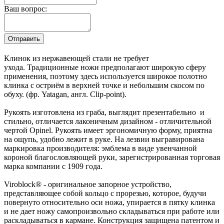
Ваш вопрос:
Клинок из нержавеющей стали не требует
ухода. Традиционные ножи предполагают широкую сферу
применения, поэтому здесь используется широкое полотно
клинка с остриём в верхней точке и небольшим скосом по
обуху. (фр. Yatagan, англ. Clip-point).
Рукоять изготовлена из граба, выглядит презентабельно и
стильно, отличается лаконичным дизайном - отличительной
чертой Opinel. Рукоять имеет эргономичную форму, приятна
на ощупь, удобно лежит в руке. На лезвии выгравирована
маркировка производителя: эмблема в виде увенчанной
короной благословляющей руки, зарегистрированная торговая
марка компании с 1909 года.
Viroblock® - оригинальное запорное устройство,
представляющее собой кольцо с прорезью, которое, будучи
повернуто относительно оси ножа, упирается в пятку клинка
и не дает ножу самопроизвольно складываться при работе или
раскладываться в кармане. Конструкция защищена патентом и