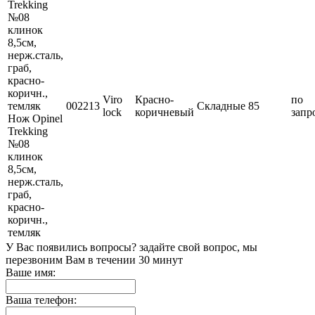
Viro
Красно-
по
002213
Складные
85
lock
коричневый
запр
Нож Opinel
Trekking
№08
клинок
8,5см,
нерж.сталь,
граб,
красно-
коричн.,
темляк
У Вас появились вопросы? задайте свой вопрос, мы
перезвоним Вам в течении 30 минут
Ваше имя:
Ваша телефон: