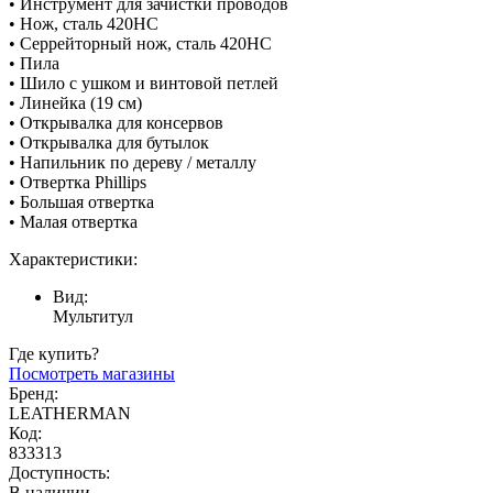
• Инструмент для зачистки проводов
• Нож, сталь 420HC
• Серрейторный нож, сталь 420HC
• Пила
• Шило с ушком и винтовой петлей
• Линейка (19 см)
• Открывалка для консервов
• Открывалка для бутылок
• Напильник по дереву / металлу
• Отвертка Phillips
• Большая отвертка
• Малая отвертка
Характеристики:
Вид:
Мультитул
Где купить?
Посмотреть магазины
Бренд:
LEATHERMAN
Код:
833313
Доступность:
В наличии