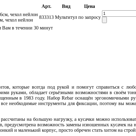
Арт.
Вид
Цена
833313
Мультитул
по запросу
м, чехол нейлон
м Вам в течении 30 минут
нтов, которые всегда под рукой и помогут справиться с любо
оими руками, обладает серьёзными возможностями в своём тон
ущенным в 1983 году. Набор Rebar оснащён эргономичными рук
ь все необходимые инструменты для фиксации, поэтому вы можете
, рассчитаны на большую нагрузку, а кусачки можно использоват
an, предусмотрена возможность замены изношенных кусачек на 
тонкий и маленький корпус, просто обречен стать хитом на стро