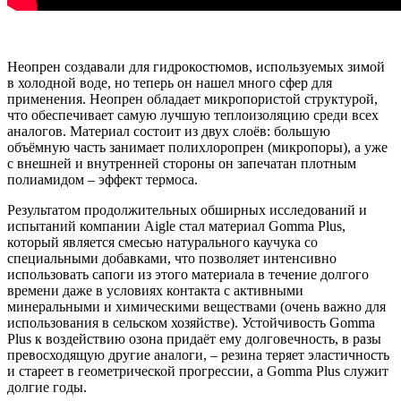
Неопрен создавали для гидрокостюмов, используемых зимой
в холодной воде, но теперь он нашел много сфер для
применения. Неопрен обладает микропористой структурой,
что обеспечивает самую лучшую теплоизоляцию среди всех
аналогов. Материал состоит из двух слоёв: большую
объёмную часть занимает полихлоропрен (микропоры), а уже
с внешней и внутренней стороны он запечатан плотным
полиамидом – эффект термоса.
Результатом продолжительных обширных исследований и
испытаний компании Aigle стал материал Gomma Plus,
который является смесью натурального каучука со
специальными добавками, что позволяет интенсивно
использовать сапоги из этого материала в течение долгого
времени даже в условиях контакта с активными
минеральными и химическими веществами (очень важно для
использования в сельском хозяйстве). Устойчивость Gomma
Plus к воздействию озона придаёт ему долговечность, в разы
превосходящую другие аналоги, – резина теряет эластичность
и стареет в геометрической прогрессии, а Gomma Plus служит
долгие годы.