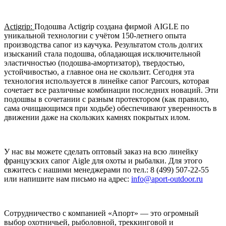
Actigrip:
Подошва Actigrip создана фирмой AIGLE по
уникальной технологии с учётом 150-летнего опыта
производства сапог из каучука. Результатом столь долгих
изысканий стала подошва, обладающая исключительной
эластичностью (подошва-амортизатор), твердостью,
устойчивостью, а главное она не скользит. Сегодня эта
технология используется в линейке сапог Parcours, которая
сочетает все различные комбинации последних новаций. Эти
подошвы в сочетании с разным протектором (как правило,
сама очищающимся при ходьбе) обеспечивают уверенность в
движении даже на скользких камнях покрытых илом.
У нас вы можете сделать оптовый заказ на всю линейку
французских сапог Aigle для охоты и рыбалки. Для этого
свжитесь с нашими менеджерами по тел.: 8 (499) 507-22-55
или напишите нам письмо на адрес:
info@aport-outdoor.ru
Сотрудничество с компанией «Апорт» — это огромный
выбор охотничьей, рыболовной, треккинговой и