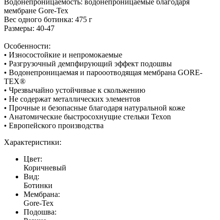
Водонепроницаемость: водонепроницаемые благодаря
мембране Gore-Tex
Вес одного ботинка: 475 г
Размеры: 40-47
Особенности:
• Износостойкие и непромокаемые
• Разгрузочный демпфирующий эффект подошвы
• Водонепроницаемая и парооотводящая мембрана GORE-
TEX®
• Чрезвычайно устойчивые к скольжению
• Не содержат металлических элементов
• Прочные и безопасные благодаря натуральной коже
• Анатомические быстросохнущие стельки Texon
• Европейского производства
Характеристики:
Цвет:
Коричневый
Вид:
Ботинки
Мембрана:
Gore-Tex
Подошва: