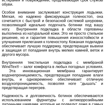
истирания и повреждений, продлевающая срок службы
обуви.
Особое внимание заслуживает конструкция лодыжки.
Мягкая, но надежно фиксирующая голеностоп, она
сочетается с быстрой и безопасной системой шнуровки,
позволяющей идеально подогнать ботинки под вашу
ногу. Внутренняя подкладка в области горловины
выполнена из натуральной кожи. Это не просто стильное
решение, но и гарантия повышения износостойкости и
улучшения прилегания к голеностопу. Кожаная подкладка
обеспечивает лучшую поддержку, предотвращая вывихи
и защищая от попадания внутрь мелких камней, веток и
другого мусора.
Внутренняя текстильная подкладка с мембраной
WindTex® – залог комфорта в любых погодных условиях.
Эта инновационная мембрана гарантирует
водонепроницаемость, предотвращая попадание влаги
внутрь, и одновременно обеспечивает отличную
воздухопроницаемость, позволяя ноге "дышать" и
предотвращая перегрев.
Надежность и долговечность ботинок обеспечиваются
использованием фурнитуры с антикоррозийными
латунными шкивами, которые не подведут даже в самых