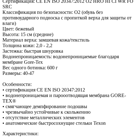
Сертификация: CE EN ISO 20347:2012 O2 HRO HI CI WR FO
SRC
Классификация по безопасности: O2 (обувь без
противоударного подноска с пропиткой верха для защиты от
влаги)
Цвет: бежевый
Высота: 15 см (средние)
Материал верха: замшевая кожа/текстиль
Толщина кожи: 2,0 - 2,2
Застежка: быстрая шнуровка
Водонепроницаемость: водонепроницаемые благодаря
мембране Gore-Tex
Вес одного ботинка: 600 г
Размеры: 40-47
Особенности:
• сертификация CE EN ISO 20347:2012
• водонепроницаемая и парооотводящая мембрана GORE-
TEX®
• смягчающее демпфирование подошвы
• чрезвычайно устойчивые к скольжению
• отсутствие металлических элементов
• анатомические быстросохнущие стельки Texon
Характеристики: