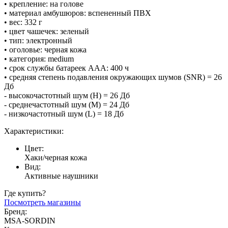
• крепление: на голове
• материал амбушюров: вспененный ПВХ
• вес: 332 г
• цвет чашечек: зеленый
• тип: электронный
• оголовье: черная кожа
• категория: medium
• срок службы батареек ААА: 400 ч
• средняя степень подавления окружающих шумов (SNR) = 26
Дб
- высокочастотный шум (H) = 26 Дб
- среднечастотный шум (M) = 24 Дб
- низкочастотный шум (L) = 18 Дб
Характеристики:
Цвет:
Хаки/черная кожа
Вид:
Активные наушники
Где купить?
Посмотреть магазины
Бренд:
MSA-SORDIN