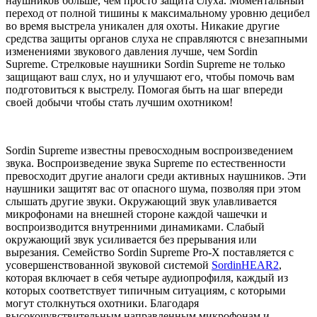
наушников больше, чем просто защита слуха. Моментальный
переход от полной тишины к максимальному уровню децибел
во время выстрела уникален для охоты. Никакие другие
средства защиты органов слуха не справляются с внезапными
изменениями звукового давления лучше, чем Sordin
Supreme. Стрелковые наушники Sordin Supreme не только
защищают ваш слух, но и улучшают его, чтобы помочь вам
подготовиться к выстрелу. Помогая быть на шаг впереди
своей добычи чтобы стать лучшим охотником!
Sordin Supreme известны превосходным воспроизведением
звука. Воспроизведение звука Supreme по естественности
превосходит другие аналоги среди активных наушников. Эти
наушники защитят вас от опасного шума, позволяя при этом
слышать другие звуки. Окружающий звук улавливается
микрофонами на внешней стороне каждой чашечки и
воспроизводится внутренними динамиками. Слабый
окружающий звук усиливается без прерывания или
вырезания. Семейство Sordin Supreme Pro-X поставляется с
усовершенствованной звуковой системой
SordinHEAR2
,
которая включает в себя четыре аудиопрофиля, каждый из
которых соответствует типичным ситуациям, с которыми
могут столкнуться охотники. Благодаря
высокочувствительным направленным микрофонам и