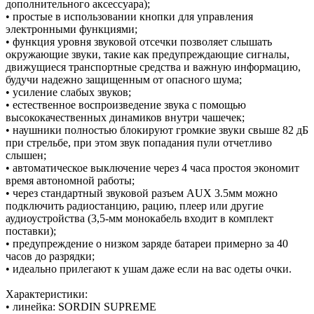
дополнительного аксессуара);
• простые в использовании кнопки для управления
электронными функциями;
• функция уровня звуковой отсечки позволяет слышать
окружающие звуки, такие как предупреждающие сигналы,
движущиеся транспортные средства и важную информацию,
будучи надежно защищенным от опасного шума;
• усиление слабых звуков;
• естественное воспроизведение звука с помощью
высококачественных динамиков внутри чашечек;
• наушники полностью блокируют громкие звуки свыше 82 дБ
при стрельбе, при этом звук попадания пули отчетливо
слышен;
• автоматическое выключение через 4 часа простоя экономит
время автономной работы;
• через стандартный звуковой разъем AUX 3.5мм можно
подключить радиостанцию, рацию, плеер или другие
аудиоустройства (3,5-мм монокабель входит в комплект
поставки);
• предупреждение о низком заряде батареи примерно за 40
часов до разрядки;
• идеально прилегают к ушам даже если на вас одеты очки.
Характеристики:
• линейка: SORDIN SUPREME