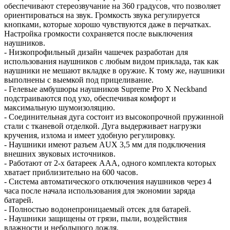
обеспечивают стереозвучание на 360 градусов, что позволяет
ориентироваться на звук. Громкость звука регулируется
кнопками, которые хорошо чувствуются даже в перчатках.
Настройка громкости сохраняется после выключения
наушников.
- Низкопрофильный дизайн чашечек разработан для
использования наушников с любым видом приклада, так как
наушники не мешают вкладке в оружие. К тому же, наушники
выполнены с выемкой под прицеливание.
- Гелевые амбушюры наушников Supreme Pro X Neckband
подстраиваются под ухо, обеспечивая комфорт и
максимальную шумоизоляцию.
- Соединительная дуга состоит из высокопрочной пружинной
стали с тканевой отделкой. Дуга выдерживает нагрузки
кручения, излома и имеет удобную регулировку.
- Наушники имеют разъем AUX 3,5 мм для подключения
внешних звуковых источников.
- Работают от 2-х батареек ААА, одного комплекта которых
хватает приблизительно на 600 часов.
- Система автоматического отключения наушников через 4
часа после начала использования для экономии заряда
батарей.
- Полностью водонепроницаемый отсек для батарей.
- Наушники защищены от грязи, пыли, воздействия
влажности и небольшого дождя.