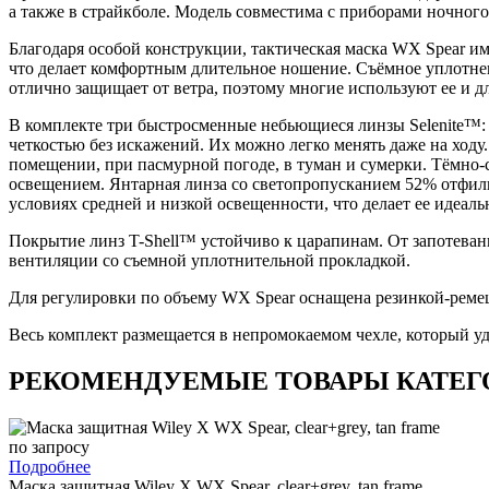
а также в страйкболе. Модель совместима с приборами ночног
Благодаря особой конструкции, тактическая маска WX Spear име
что делает комфортным длительное ношение. Съёмное уплотнен
отлично защищает от ветра, поэтому многие используют ее и дл
В комплекте три быстросменные небьющиеся линзы Selenite™: 
четкостью без искажений. Их можно легко менять даже на ходу
помещении, при пасмурной погоде, в туман и сумерки. Тёмно-с
освещением. Янтарная линза со светопропусканием 52% отфил
условиях средней и низкой освещенности, что делает ее идеал
Покрытие линз T-Shell™ устойчиво к царапинам. От запотеван
вентиляции со съемной уплотнительной прокладкой.
Для регулировки по объему WX Spear оснащена резинкой-ремеш
Весь комплект размещается в непромокаемом чехле, который уд
РЕКОМЕНДУЕМЫЕ ТОВАРЫ КАТЕГ
по запросу
Подробнее
Маска защитная Wiley X WX Spear, clear+grey, tan frame