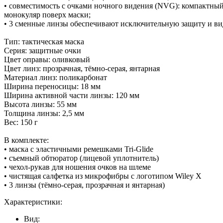
• совместимость с очками ночного видения (NVG): компактный
монокуляр поверх маски;
• 3 сменные линзы обеспечивают исключительную защиту и ви
Тип: тактическая маска
Серия: защитные очки
Цвет оправы: оливковый
Цвет линз: прозрачная, тёмно-серая, янтарная
Материал линз: поликарбонат
Ширина переносицы: 18 мм
Ширина активной части линзы: 120 мм
Высота линзы: 55 мм
Толщина линзы: 2,5 мм
Вес: 150 г
В комплекте:
• маска с эластичными ремешками Tri-Glide
• съемный обтюратор (лицевой уплотнитель)
• чехол-рукав для ношения очков на шлеме
• чистящая салфетка из микрофибры с логотипом Wiley X
• 3 линзы (тёмно-серая, прозрачная и янтарная)
Характеристики:
Вид: