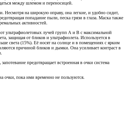
щаться между шлемом и переносицей.
и. Несмотря на широкую оправу, она легкие, и удобно сидит,
едотвращая попадание пыли, песка грязи в глаза. Маска также
тремальных активностей.
 от ультрафиолетовых лучей групп А и В с максимальной
ета, защищая от бликов и ультрафиолета. Используется в
ьше света (15%). Её носят на солнце и в помещениях с ярким
вляются причиной бликов и дымки. Она усиливает контраст в
.
запотевание предотвращает встроенная в очки система
а очки, пока ими временно не пользуются.