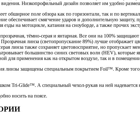
о видения. Низкопрофильный дизайн позволяет им удобно разме
ет обширное поле обзора как по горизонтали, так и по вертикал
ие обеспечивает смягчение ударов и дополнительную защиту, пр
я езды на мотоцикле, катания на сноуборде, а также прочих экс
прозрачная, тёмно-серая и янтарная. Все они на 100% защищают
. Прозрачная линза
(светопропускание 89%)
лучше отображает цв
ерая линза также сохраняет цветовосприятие, но пропускает мен
ьтровывает большинство синих световых волн (HEV), которые я
ьной для применения как на открытом воздухе, так и в помещении
ия линзы защищены специальным покрытием Foil™. Кроме того, 
ком Tri-Glide™. А специальный чехол-рукав на ней надевается н
обно носить на поясе.
ОРИИ