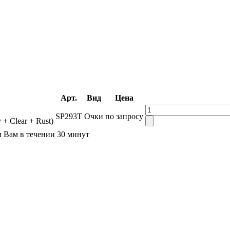
Арт.
Вид
Цена
SP293T
Очки
по запросу
+ Clear + Rust)
м Вам в течении 30 минут