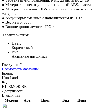
● Уровень шумоподавления: NRR 23 дБ, SNR 27 дБ
● Материал чашек наушников: прочный ABS-пластик
● Материал оголовья: ЭВА и нейлоновый эластичный
материал
● Амбушюры: сменные с наполнителем из ПВХ
● Вес нетто: 365 г
● Водонепроницаемость: IPX 4
Характеристики:
Цвет:
Коричневый
Вид:
Активные наушники
Где купить?
Посмотреть магазины
Бренд:
HuntLandia
Код:
HL-EM030-BR
Доступность:
В наличии
Модель
Арт.
Цвет
Вид
Цена