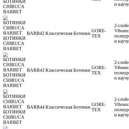
БОТИНКИ
и кауч
CHIRUCA
BARBET
2-слой
GORE-
Vibram:
BARB42
Классическая
Ботинки
TEX
полиур
БОТИНКИ
и кауч
CHIRUCA
BARBET
2-слой
GORE-
Vibram:
BARB43
Классическая
Ботинки
TEX
полиур
БОТИНКИ
и кауч
CHIRUCA
BARBET
2-слой
GORE-
Vibram:
BARB44
Классическая
Ботинки
TEX
полиур
БОТИНКИ
и кауч
CHIRUCA
BARBET