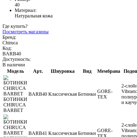
40
Материал:
Натуральная кожа
Где купить?
Посмотреть магазины
Бренд:
Chiruca
Код:
BARB40
Доступность:
В наличии
Модель
Арт.
Шнуровка
Вид
Мембрана
Подо
2-слой
GORE-
Vibram:
BARB40
Классическая
Ботинки
TEX
полиур
БОТИНКИ
и кауч
CHIRUCA
BARBET
2-слой
GORE-
Vibram:
BARB41
Классическая
Ботинки
TEX
полиур