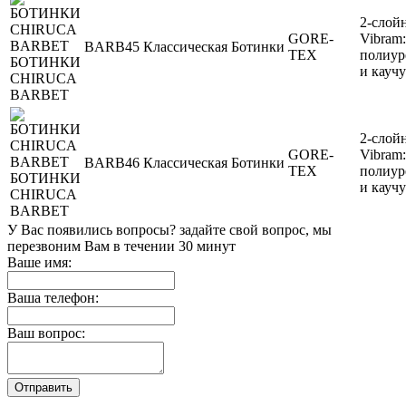
2-слой
GORE-
Vibram:
BARB45
Классическая
Ботинки
TEX
полиур
БОТИНКИ
и кауч
CHIRUCA
BARBET
2-слой
GORE-
Vibram:
BARB46
Классическая
Ботинки
TEX
полиур
БОТИНКИ
и кауч
CHIRUCA
BARBET
У Вас появились вопросы? задайте свой вопрос, мы
перезвоним Вам в течении 30 минут
Ваше имя:
Ваша телефон:
Ваш вопрос: