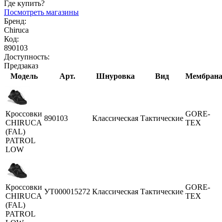
Где купить?
Посмотреть магазины
Бренд:
Chiruca
Код:
890103
Доступность:
Предзаказ
Модель
Арт.
Шнуровка
Вид
Мембран
Кроссовки
GORE-
890103
Классическая
Тактические
CHIRUCA
TEX
(FAL)
PATROL
LOW
Кроссовки
GORE-
УТ000015272
Классическая
Тактические
CHIRUCA
TEX
(FAL)
PATROL