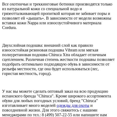
Все охотничьи и треккинговые ботинки производятся только
из натуральной кожи со специальной водо и
грязеотталкивающей пропиткой которая не забивает поры и
позволяет ей «дышать». В зависимости от модели возможны
вставки кожи Nappa или износоустойчивого материала
Cordura.
Двухслойная подошва: внешний слой как правило
износостойкая резиновая подошва Vibram или мягкая
полиуретановая подошва Chiruca Xtra обладает отличным
сцеплением. Различная степень жесткости подошвы позволяет
подобрать оптимально подходящую обувь в зависимости от
рельефа местности, где она будет использоваться (лес,
гористая местность, город).
У нас вы можете сделать оптовый заказ на всю продукцию
испанского бренда "Chiruca". Кроме широкого ассортимента
обуви для любых погодных условий, бренд "Chiruca"
изготавливает много моделей
одежды для охоты
и
повседневной жизни. Для этого свяжитесь с нашими
менеджерами по тел.: 8 (499) 507-22-55 или напишите нам