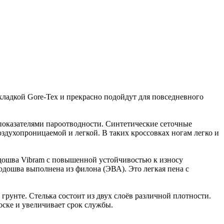
дкой Gore-Tex и прекрасно подойдут для повседневного
показателями пароотводности. Синтетические сеточные
здухопроницаемой и легкой. В таких кроссовках ногам легко и
дошва Vibram с повышенной устойчивостью к износу
одошва выполнена из филона (ЭВА). Это легкая пена с
грунте. Стелька состоит из двух слоёв различной плотности.
оске и увеличивает срок службы.