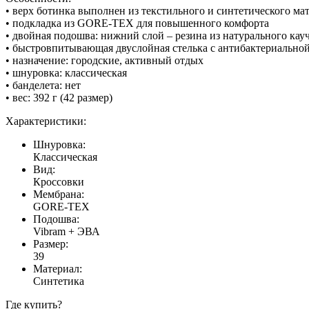
• верх ботинка выполнен из текстильного и синтетического ма
• подкладка из GORE-TEX для повышенного комфорта
• двойная подошва: нижний слой – резина из натурального ка
• быстровпитывающая двуслойная стелька с антибактериально
• назначение: городские, активный отдых
• шнуровка: классическая
• банделета: нет
• вес: 392 г (42 размер)
Характеристики:
Шнуровка:
Классическая
Вид:
Кроссовки
Мембрана:
GORE-TEX
Подошва:
Vibram + ЭВА
Размер:
39
Материал:
Синтетика
Где купить?