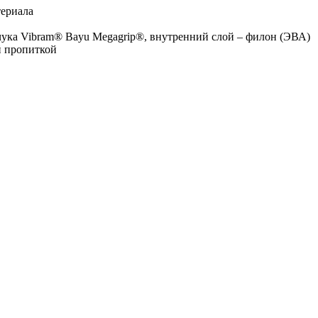
териала
учука Vibram® Bayu Megagrip®, внутренний слой – филон (ЭВА)
й пропиткой