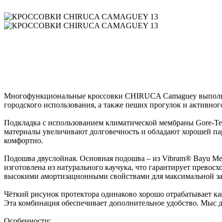
Многофункциональные кроссовки CHIRUCA Camaguey выполнены
городского использования, а также пеших прогулок и активног
Подкладка с использованием климатической мембраны Gore-Te
материалы увеличивают долговечность и обладают хорошей пар
комфортно.
Подошва двуслойная. Основная подошва – из Vibram® Bayu Me
изготовлена из натурального каучука, что гарантирует превос
высокими амортизационными свойствами для максимальной защ
Чёткий рисунок протектора одинаково хорошо отрабатывает как 
Эта комбинация обеспечивает дополнительное удобство. Мыс д
Особенности: