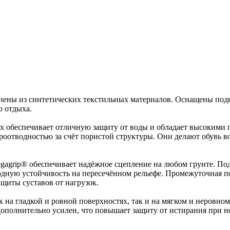
 из синтетических текстильных материалов. Оснащены подкла
о отдыха.
x обеспечивает отличную защиту от воды и обладает высокими 
оотводностью за счёт пористой структуры. Они делают обувь во
gagrip® обеспечивает надёжное сцепление на любом грунте. По
ходную устойчивость на пересечённом рельефе. Промежуточная п
иты суставов от нагрузок.
на гладкой и ровной поверхностях, так и на мягком и неровном 
ополнительно усилен, что повышает защиту от истирания при н