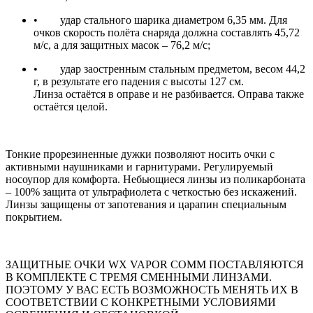
• удар стального шарика диаметром 6,35 мм. Для
очков скорость полёта снаряда должна составлять 45,72
м/с, а для защитных масок – 76,2 м/с;
• удар заостренным стальным предметом, весом 44,2
г, в результате его падения с высоты 127 см.
Линза остаётся в оправе и не разбивается. Оправа также
остаётся целой.
Тонкие прорезиненные дужки позволяют носить очки с
активными наушниками и гарнитурами. Регулируемый
носоупор для комфорта. Небьющиеся линзы из поликарбоната
– 100% защита от ультрафиолета с четкостью без искажений.
Линзы защищены от запотевания и царапин специальным
покрытием.
ЗАЩИТНЫЕ ОЧКИ WX VAPOR COMM ПОСТАВЛЯЮТСЯ
В КОМПЛЕКТЕ С ТРЕМЯ СМЕННЫМИ ЛИНЗАМИ.
ПОЭТОМУ У ВАС ЕСТЬ ВОЗМОЖНОСТЬ МЕНЯТЬ ИХ В
СООТВЕТСТВИИ С КОНКРЕТНЫМИ УСЛОВИЯМИ