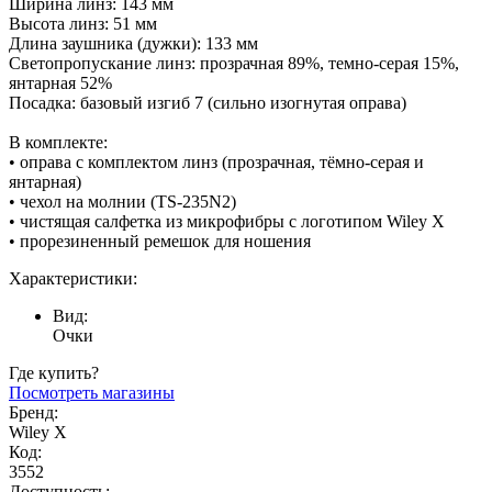
Ширина линз: 143 мм
Высота линз: 51 мм
Длина заушника (дужки): 133 мм
Светопропускание линз: прозрачная 89%, темно-серая 15%,
янтарная 52%
Посадка: базовый изгиб 7 (сильно изогнутая оправа)
В комплекте:
• оправа с комплектом линз (прозрачная, тёмно-серая и
янтарная)
• чехол на молнии (TS-235N2)
• чистящая салфетка из микрофибры с логотипом Wiley X
• прорезиненный ремешок для ношения
Характеристики:
Вид:
Очки
Где купить?
Посмотреть магазины
Бренд:
Wiley X
Код:
3552
Доступность: