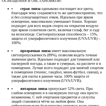
ОСВЕЩЕНИЯ И ОБСТАНОВКОЙ:
• серая линза
одинаково поглощает все цвета,
благодаря чему сохраняется то же цветовосприятие, что
и без солнцезащитных очков. Идеальна при ярком
освещении, максимально уменьшает блики. Хорошо
подходит для всех видов спорта на открытом воздухе
при ярком солнечном свете, включая гольф, бег и езду
на велосипеде. Светопропускная способность – 15%,
защита от ультрафиолетового излучения (UVA/UVB) –
100%;
• прозрачная линза
имеет максимальную
светопропускаемость (89%), позволяя видеть точные
значения цвета. Идеально подходит для туманной или
пасмурной погоды, а также в сумерках, на рассвете и в
помещении. Лучше всего подходит для занятий спортом
в помещении (теннис, гандбол, мини-футбол, сквош), а
также для охоты в ранние часы. 100% защита от
ультрафиолетового излучения (UVA/UVB);
• янтарная линза
пропускает 52% света. При
слабом освещении и в пасмурную погоду она просто
незаменима. С ней очертания предметов и силуэты
людей становятся чётче на любом фоне. Она
отфильтровывает большинство световых волн синего