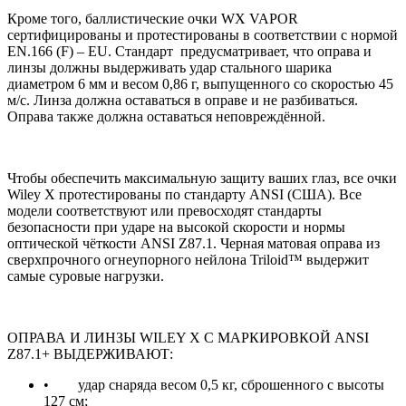
Кроме того, баллистические очки WX VAPOR
сертифицированы и протестированы в соответствии с нормой
EN.166 (F) – EU. Стандарт предусматривает, что оправа и
линзы должны выдерживать удар стального шарика
диаметром 6 мм и весом 0,86 г, выпущенного со скоростью 45
м/с. Линза должна оставаться в оправе и не разбиваться.
Оправа также должна оставаться неповреждённой.
Чтобы обеспечить максимальную защиту ваших глаз, все очки
Wiley X протестированы по стандарту ANSI (США). Все
модели соответствуют или превосходят стандарты
безопасности при ударе на высокой скорости и нормы
оптической чёткости ANSI Z87.1. Черная матовая оправа из
сверхпрочного огнеупорного нейлона Triloid™ выдержит
самые суровые нагрузки.
ОПРАВА И ЛИНЗЫ WILEY X С МАРКИРОВКОЙ ANSI
Z87.1+ ВЫДЕРЖИВАЮТ:
• удар снаряда весом 0,5 кг, сброшенного с высоты
127 см;