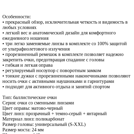
Особенности:
• прекрасный обзор, исключительная четкость и видимость в
любых условиях
• легкий вес и анатомический дизайн для комфортного
ежедневного ношения
• три легко заменяемые линзы в комплекте со 100% защитой
от ультрафиолетового излучения
• прорезиненный ремешок в комплекте позволяет надежно
закрепить очки, предотвращая спадание с головы
• гибкая и легкая оправа
• регулируемый носоупор с поворотным замком
• тонкие дужки с прорезиненными наконечниками позволяют
носить очки с активными наушниками и гарнитурами
• подходят для активного отдыха и занятий спортом
Тип: баллистические очки
Серия: очки со сменными линзами
Цвет оправы: матово-черный
Цвет линз: прозрачный + темно-серый + янтарный
Материал линз: поликарбонат
Размер головы: универсальный (S-XXL)
Размер моста: 24 мм