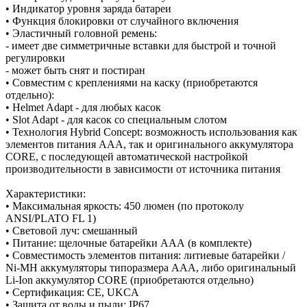
• Индикатор уровня заряда батареи
• Функция блокировки от случайного включения
• Эластичный головной ремень:
- имеет две симметричные вставки для быстрой и точной
регулировки
- может быть снят и постиран
• Совместим с креплениями на каску (приобретаются
отдельно):
• Helmet Adapt - для любых касок
• Slot Adapt - для касок со специальным слотом
• Технология Hybrid Concept: возможность использования как
элементов питания ААА, так и оригинального аккумулятора
CORE, с последующей автоматической настройкой
производительности в зависимости от источника питания
Характеристики:
• Максимальная яркость: 450 люмен (по протоколу
ANSI/PLATO FL 1)
• Световой луч: смешанный
• Питание: щелочные батарейки ААА (в комплекте)
• Совместимость элементов питания: литиевые батарейки /
Ni-MH аккумуляторы типоразмера ААА, либо оригинальный
Li-Ion аккумулятор CORE (приобретаются отдельно)
• Сертификация: CE, UKCA
• Защита от воды и пыли: IP67