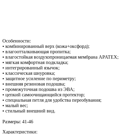
Особенности:
• комбинированный верх (кожа+оксфорд);
• влагоотталкивающая пропитка;
• влагостойкая воздухопроницаемая мембрана APATEX;
• мягкая комфортная подкладка;
• интегрированный язычок;
• классическая шнуровка;
• защитное усиление по периметру;
• внешняя резиновая подошва;
• промежуточная подошва из ЭВА;
• цепкий самоочищающийся протектор;
• специальная петля для удобства переобувания;
• малый вес;
• стильный внешний вид.
Размеры: 41-46
Характеристики: