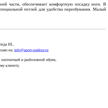
ней части, обеспечивает комфортную посадку ноги. В
пециальной петлей для удобства переобувания. Малый
енда HL.
сьмо на:
info@aport-outdoor.ru
 охотничьей и рыболовной обуви,
му клиенту.