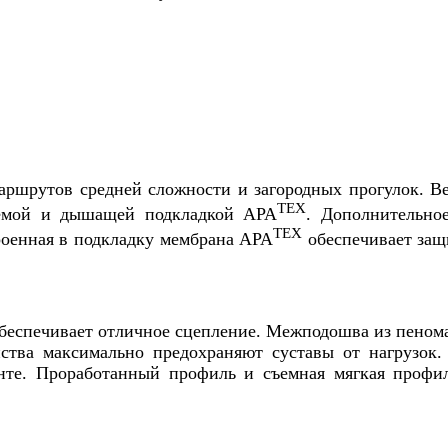
аршрутов средней сложности и загородных прогулок. Ве
TEX
цаемой и дышащей подкладкой APA
. Дополнительно
TEX
роенная в подкладку мембрана APA
обеспечивает защ
еспечивает отличное сцепление. Межподошва из пеном
тва максимально предохраняют суставы от нагрузок.
унте. Проработанный профиль и съемная мягкая профи