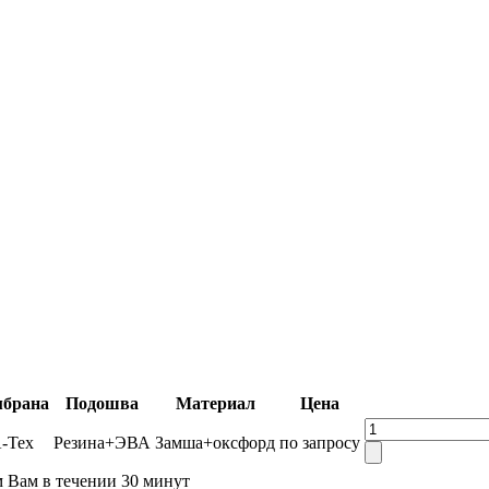
брана
Подошва
Материал
Цена
-Tex
Резина+ЭВА
Замша+оксфорд
по запросу
м Вам в течении 30 минут