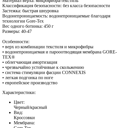
Материал верха: микрофибра/текстиль
Классификация безопасности: без класса безопасности
Застежка: быстрая шнуровка
Водонепроницаемость: водонепроницаемые благодаря
технологии Gore-Tex
Вес одного ботинка: 450 г
Размеры: 40-47
Особенности:
• верх из комбинации текстиля и микрофибры
• водонепроницаемая и парооотводящая мембрана GORE-
TEX®
• облегчающая амортизация
• чрезвычайно устойчивые к скольжению
• система стимуляции фасции CONNEXIS
• легкая подгонка по ноге
• европейское производство
Характеристики:
Цвет:
Черный/красный
Вид:
Кроссовки
Мембрана:
Gore-Tex