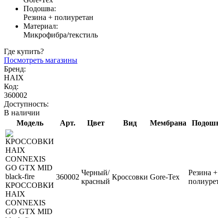
Подошва:
Резина + полиуретан
Материал:
Микрофибра/текстиль
Где купить?
Посмотреть магазины
Бренд:
HAIX
Код:
360002
Доступность:
В наличии
Модель
Арт.
Цвет
Вид
Мембрана
Подош
Черный/
Резина +
360002
Кроссовки
Gore-Tex
красный
полиуре
КРОССОВКИ
HAIX
CONNEXIS
GO GTX MID