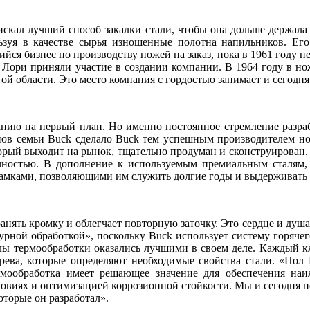
искал лучший способ закалки стали, чтобы она дольше держала
ьзуя в качестве сырья изношенные полотна напильников. Ег
ся бизнес по производству ножей на заказ, пока в 1961 году н
на Лори приняли участие в создании компании. В 1964 году в 
этой области. Это место компания с гордостью занимает и сегодня
панию на первый план. Но именно постоянное стремление разр
ов семьи Buck сделало Buck тем успешным производителем нож
рый выходит на рынок, тщательно продуман и сконструирован.
чностью. В дополнение к используемым премиальным сталям,
амками, позволяющими им служить долгие годы и выдерживать 
анять кромку и облегчает повторную заточку. Это сердце и душа 
турной обработкой», поскольку Buck использует систему горячег
лы термообработки оказались лучшими в своем деле. Каждый кл
ева, которые определяют необходимые свойства стали. «Пол Б
рмообработка имеет решающее значение для обеспечения наи
овиях и оптимизацией коррозионной стойкости. Мы и сегодня по
торые он разработал».