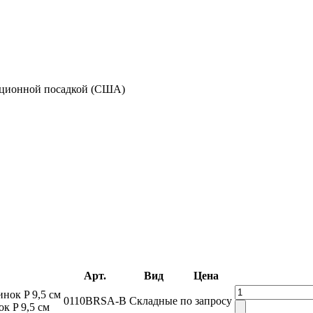
ционной посадкой (США)
Арт.
Вид
Цена
0110BRSA-B
Складные
по запросу
к P 9,5 см