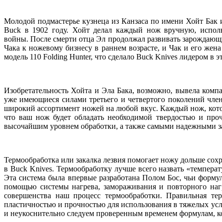
Молодой подмастерье кузнеца из Канзаса по имени Хойт Бак 
Buck в 1902 году. Хойт делал каждый нож вручную, испол
войны. После смерти отца Эл продолжал развивать зарождающий
Чака к ножевому бизнесу в раннем возрасте, и Чак и его же
модель 110 Folding Hunter, что сделало Buck Knives лидером в 
Изобретательность Хойта и Эла Бака, возможно, вывела ком
уже имеющиеся силами третьего и четвертого поколений член
широкий ассортимент ножей на любой вкус. Каждый нож, кото
что ваш нож будет обладать необходимой твердостью и про
высочайшим уровнем обработки, а также самыми надежными з
Термообработка или закалка лезвия помогает ножу дольше сохр
в Buck Knives. Термообработку лучше всего назвать «темпера
Эта система была впервые разработана Полом Бос, чьи форму
помощью системы нагрева, замораживания и повторного нагр
совершенства наш процесс термообработки. Правильная те
пластичностью и прочностью для использования в тяжелых усл
и неукоснительно следуем проверенным временем формулам, ко