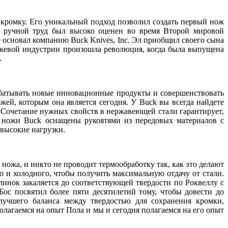
 кромку. Его уникальный подход позволил создать первый нож
о ручной труд был высоко оценен во время Второй мировой
е основал компанию Buck Knives, Inc. Эл приобщил своего сына
ножевой индустрии произошла революция, когда была выпущена
.
абатывать новые инновационные продукты и совершенствовать
ей, которым она является сегодня. У Buck вы всегда найдете
 Сочетание нужных свойств в нержавеющей стали гарантирует,
 ножи Buck оснащены рукоятями из передовых материалов с
высокие нагрузки.
ножа, и никто не проводит термообработку так, как это делают
о и холодного, чтобы получить максимальную отдачу от стали.
инок закаляется до соответствующей твердости по Роквеллу с
ос посвятил более пяти десятилетий тому, чтобы довести до
лучшего баланса между твердостью для сохранения кромки,
лагаемся на опыт Пола и мы и сегодня полагаемся на его опыт