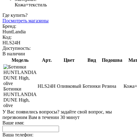
Кожа+текстиль
Где купить?
Посмотреть магазины
Бренд:
HuntLandia
Код:
HLS24H
Доступность:
В наличии
Модель
Арт.
Цвет
Вид
Подошва
Мат
HLS24H
Оливковый
Ботинки
Резина
Кожа+
Ботинки
HUNTLANDIA
DUNE High,
olive
У Вас появились вопросы? задайте свой вопрос, мы
перезвоним Вам в течении 30 минут
Ваше имя:
Ваша телефон: