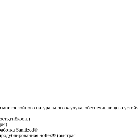
ногослойного натурального каучука, обеспечивающего устойч
ость,гибкость)
кры)
аботка Sanitized®
 продублированная Softex® (быстрая