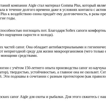
аний компании Aigle стал материал Gomma Plus, который являе
риала в течение долгого времени даже в условиях контакта с а
Plus к воздействию озона придаёт ему долговечность, в разы пр
лгие годы.
способностью поглощать пот. Благодаря Softex сапоги комфортны
без ощущения сырости и холода).
нних частей сапог. Она обладает антибактериальными и гигиенич
ют непригодной среду для жизни микроорганизмов (чего только н
 и моющими средствами.
гии с учётом 150-летнего опыта производства сапог из каучука.
), твердостью, устойчивостью, а главное она не скользит. Сего
й. Эти подошвы в сочетании с разным протектором (как правил
ских сапог Aigle для охоты и рыбалки. Для этого свжитесь с на