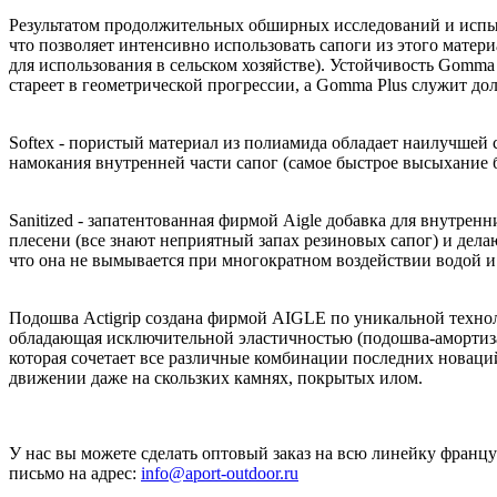
Результатом продолжительных обширных исследований и испыт
что позволяет интенсивно использовать сапоги из этого мате
для использования в сельском хозяйстве). Устойчивость Gomma 
стареет в геометрической прогрессии, а Gomma Plus служит до
Softex - пористый материал из полиамида обладает наилучшей 
намокания внутренней части сапог (самое быстрое высыхание 
Sanitized - запатентованная фирмой Aigle добавка для внутре
плесени (все знают неприятный запах резиновых сапог) и дела
что она не вымывается при многократном воздействии водой
Подошва Actigrip создана фирмой AIGLE по уникальной техноло
обладающая исключительной эластичностью (подошва-амортизатор
которая сочетает все различные комбинации последних новаци
движении даже на скользких камнях, покрытых илом.
У нас вы можете сделать оптовый заказ на всю линейку француз
письмо на адрес:
info@aport-outdoor.ru