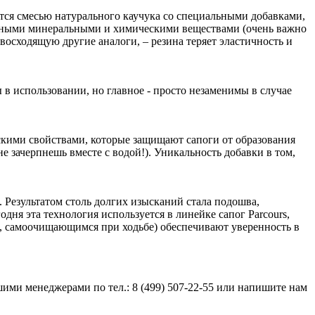
тся смесью натурального каучука со специальными добавками,
ктивными минеральными и химическими веществами (очень важно
евосходящую другие аналоги, – резина теряет эластичность и
 в использовании, но главное - просто незаменимы в случае
ескими свойствами, которые защищают сапоги от образования
е зачерпнешь вместе с водой!). Уникальность добавки в том,
 Результатом столь долгих изысканий стала подошва,
дня эта технология используется в линейке сапог Parcours,
о, самоочищающимся при ходьбе) обеспечивают уверенность в
шими менеджерами по тел.: 8 (499) 507-22-55 или напишите нам