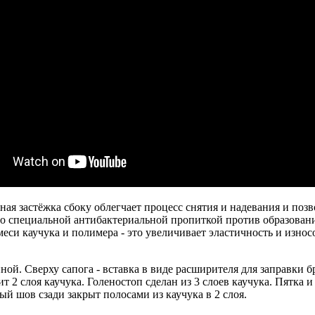
ьная застёжка сбоку облегчает процесс снятия и надевания и по
со специальной антибактериальной пропиткой против образовани
еси каучука и полимера - это увеличивает эластичность и износ
ной. Сверху сапога - вставка в виде расширителя для заправки 
 2 слоя каучука. Голеностоп сделан из 3 слоев каучука. Пятка и
ый шов сзади закрыт полосами из каучука в 2 слоя.