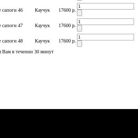
 сапоги
46
Каучук
17600 р.
 сапоги
47
Каучук
17600 р.
 сапоги
48
Каучук
17600 р.
м Вам в течении 30 минут