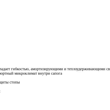
бладает гибкостью, амортизирующими и теплоудерживающими с
мфортный микроклимат внутри сапога
ащиты стопы
х