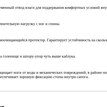
еменный отвод влаги для поддержания комфортных условий внут
лнительную нагрузку с ног и спины.
амоочищающийся протектор. Гарантирует устойчивость на скольз
а голенище и шпору-упор чуть выше каблука.
щищает ноги от воды и механических повреждений, в районе нос
беспечивает хорошую фиксацию стопы внутри сапога.