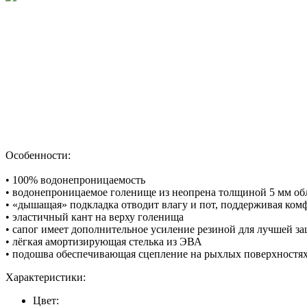
Особенности:
• 100% водонепроницаемость
• водонепроницаемое голенище из неопрена толщиной 5 мм о
• «дышащая» подкладка отводит влагу и пот, поддерживая ко
• эластичный кант на верху голенища
• сапог имеет дополнительное усиление резиной для лучшей з
• лёгкая амортизирующая стелька из ЭВА
• подошва обеспечивающая сцепление на рыхлых поверхностя
Характеристики:
Цвет: